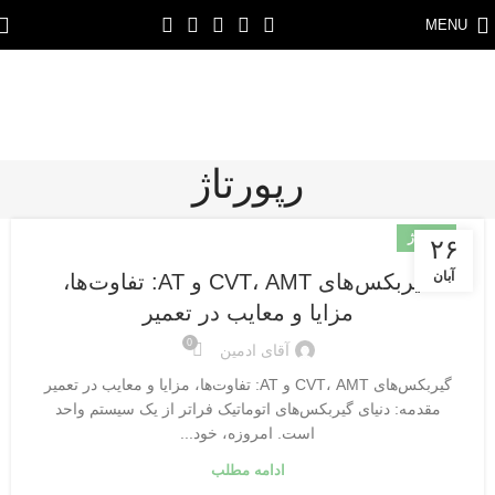
MENU
رپورتاژ
رپورتاژ
۲۶
آبان
گیربکس‌های CVT، AMT و AT: تفاوت‌ها،
مزایا و معایب در تعمیر
0
آقای ادمین
گیربکس‌های CVT، AMT و AT: تفاوت‌ها، مزایا و معایب در تعمیر
مقدمه: دنیای گیربکس‌های اتوماتیک فراتر از یک سیستم واحد
است. امروزه، خود...
ادامه مطلب