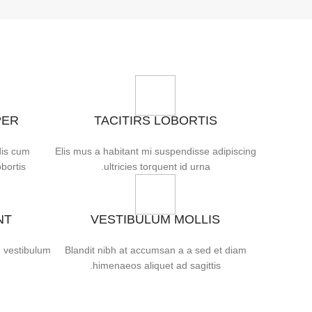
PER
TACITIRS LOBORTIS
dis cum
Elis mus a habitant mi suspendisse adipiscing
bortis.
ultricies torquent id urna.
NT
VESTIBULUM MOLLIS
m vestibulum
Blandit nibh at accumsan a a sed et diam
himenaeos aliquet ad sagittis.