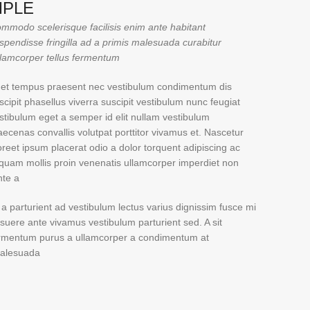
MPLE
mmodo scelerisque facilisis enim ante habitant
spendisse fringilla ad a primis malesuada curabitur
llamcorper tellus fermentum.
et tempus praesent nec vestibulum condimentum dis
scipit phasellus viverra suscipit vestibulum nunc feugiat
stibulum eget a semper id elit nullam vestibulum
ecenas convallis volutpat porttitor vivamus et. Nascetur
oreet ipsum placerat odio a dolor torquent adipiscing ac
iquam mollis proin venenatis ullamcorper imperdiet non
te a.
 a parturient ad vestibulum lectus varius dignissim fusce mi
suere ante vivamus vestibulum parturient sed. A sit
rmentum purus a ullamcorper a condimentum at
alesuada.